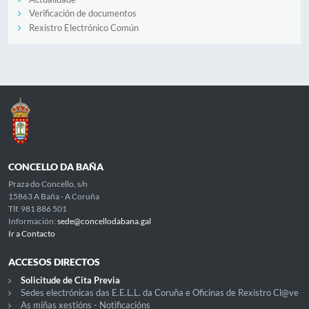
Verificación de documentos
Rexistro Electrónico Común
CONCELLO DA BAÑA
Praza do Concello, s/n
15863 A Baña - A Coruña
Tlf. 981 886 501
Información:
sede@concellodabana.gal
Ir a Contacto
ACCESOS DIRECTOS
Solicitude de Cita Previa
Sedes electrónicas das E.E.L.L. da Coruña e Oficinas de Rexistro Cl@ve
As miñas xestións - Notificacións