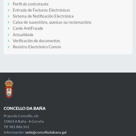
Perfil do contratante
Entrada de Facturas Electrónicas
Sistema de Notificación Electrónica
Caixa de suxestións, queixas ou reclamacións
Canle AntiFraude
Actualidade
Verificación de documentos
Rexistro Electrónico Común
CONCELLO DA BAÑA
Praza do Concello, s/n
15863 A Baña - A Coruña
Tlf. 981 886 501
Información:
sede@concellodabana.gal