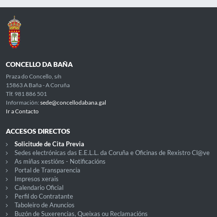
CONCELLO DA BAÑA
Praza do Concello, s/n
15863 A Baña - A Coruña
Tlf. 981 886 501
Información:
sede@concellodabana.gal
Ir a Contacto
ACCESOS DIRECTOS
Solicitude de Cita Previa
Sedes electrónicas das E.E.L.L. da Coruña e Oficinas de Rexistro Cl@ve
As miñas xestións - Notificacións
Portal de Transparencia
Impresos xerais
Calendario Oficial
Perfil do Contratante
Taboleiro de Anuncios
Buzón de Suxerencias, Queixas ou Reclamacións