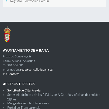
Registro Electrónico Común
AYUNTAMIENTO DE A BAÑA
Praza do Concello, s/n
15863 A Baña - A Coruña
Tlf. 981 886 501
Información:
sede@concellodabana.gal
Ir a Contacto
ACCESOS DIRECTOS
Solicitud de Cita Previa
Sedes electrónicas de las E.E.L.L. de A Coruña y oficinas de registro
Cl@ve
Mis gestiones - Notificaciones
Portal de Transparencia