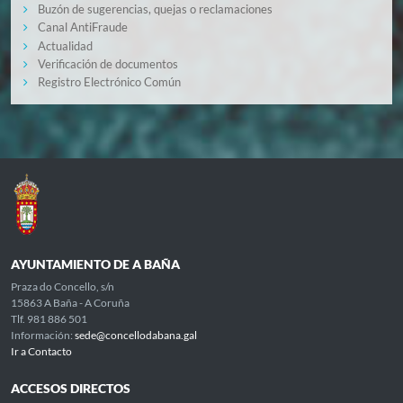
Buzón de sugerencias, quejas o reclamaciones
Canal AntiFraude
Actualidad
Verificación de documentos
Registro Electrónico Común
AYUNTAMIENTO DE A BAÑA
Praza do Concello, s/n
15863 A Baña - A Coruña
Tlf. 981 886 501
Información:
sede@concellodabana.gal
Ir a Contacto
ACCESOS DIRECTOS