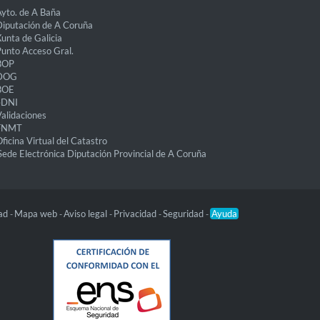
yto. de A Baña
iputación de A Coruña
unta de Galicia
unto Acceso Gral.
BOP
DOG
BOE
eDNI
alidaciones
FNMT
ficina Virtual del Catastro
Sede Electrónica Diputación Provincial de A Coruña
dad
Mapa web
Aviso legal
Privacidad
Seguridad
Ayuda
-
-
-
-
-