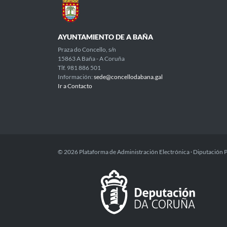
AYUNTAMIENTO DE A BAÑA
Praza do Concello, s/n
15863 A Baña - A Coruña
Tlf. 981 886 501
Información:
sede@concellodabana.gal
Ir a Contacto
© 2026 Plataforma de Administración Electrónica · Diputación 