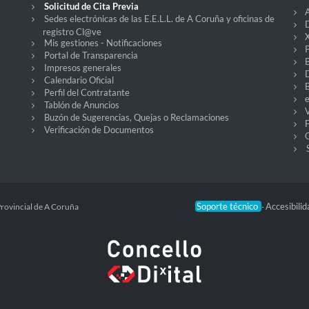
Solicitud de Cita Previa
A
Sedes electrónicas de las E.E.L.L. de A Coruña y oficinas de
D
registro Cl@ve
X
Mis gestiones - Notificaciones
P
Portal de Transparencia
Impresos generales
Calendario Oficial
Perfil del Contratante
Tablón de Anuncios
V
Buzón de Sugerencias, Quejas o Reclamaciones
Verificación de Documentos
O
Soporte técnico
Accesibili
Provincial de A Coruña
-