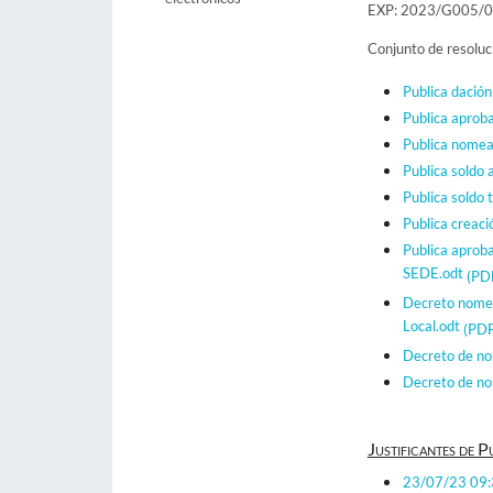
EXP: 2023/G005/
Conjunto de resolu
Publica dación
Publica aprob
Publica nome
Publica soldo
Publica soldo
Publica creac
Publica aproba
SEDE.odt
(PD
Decreto nomea
Local.odt
(PDF
Decreto de no
Decreto de no
Justificantes de P
23/07/23 09