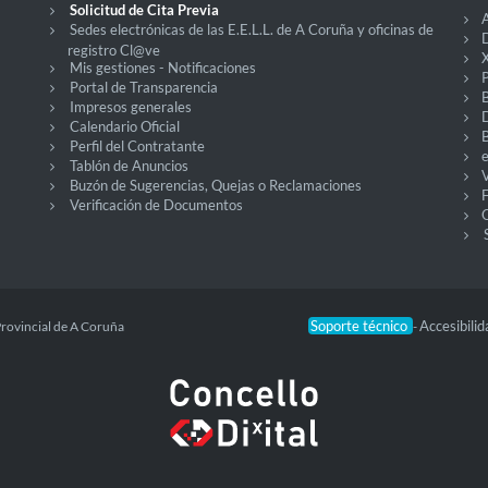
Solicitud de Cita Previa
A
Sedes electrónicas de las E.E.L.L. de A Coruña y oficinas de
D
registro Cl@ve
X
Mis gestiones - Notificaciones
P
Portal de Transparencia
Impresos generales
Calendario Oficial
Perfil del Contratante
Tablón de Anuncios
V
Buzón de Sugerencias, Quejas o Reclamaciones
Verificación de Documentos
O
Soporte técnico
Accesibili
Provincial de A Coruña
-