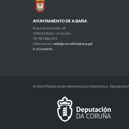
AYUNTAMIENTO DE A BAÑA
Praza do Concello, s/n
15863 A Baña - A Coruña
Tlf. 981 886 501
Información:
sede@concellodabana.gal
Ir a Contacto
© 2026 Plataforma de Administración Electrónica · Diputación 