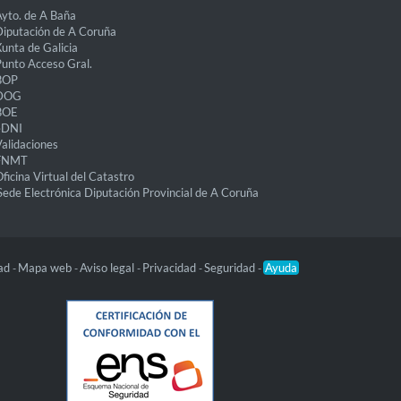
yto. de A Baña
iputación de A Coruña
unta de Galicia
unto Acceso Gral.
BOP
DOG
BOE
eDNI
alidaciones
FNMT
ficina Virtual del Catastro
Sede Electrónica Diputación Provincial de A Coruña
dad
Mapa web
Aviso legal
Privacidad
Seguridad
Ayuda
-
-
-
-
-