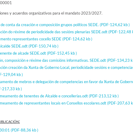
000001
ciones y acuerdos organizativos para el mandato 2023/2027.
 de conta da creación e composición grupos políticos SEDE.
(PDF-124,62 kb )
ación do réxime de periodicidade das sesións plenarias SEDE.odt
(PDF-122,48 k
amento representantes cocello SEDE
(PDF-124,62 kb )
 alcalde SEDE.odt
(PDF-150,74 kb )
 tenente de alcade SEDE.odt
(PDF-152,45 kb )
ión, composición e réxime das comisións informativas. SEDE.odt
(PDF-134,23 k
ción creación da Xunta de Goberno Local, periodicidade sesións e competencia
F-129,04 kb )
mento de mebros e delegación de competencias en favor da Xunta de Gobern
-217,33 kb )
meamento de tenentes de Alcalde e concellerías.odt
(PDF-213,12 kb )
meamento de representantes locais en Consellos escolares.odt
(PDF-207,63 k
ublicación:
:30:01
(PDF-88,36 kb )