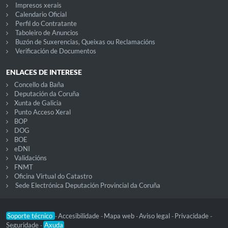
Impresos xerais
Calendario Oficial
Perfil do Contratante
Taboleiro de Anuncios
Buzón de Suxerencias, Queixas ou Reclamacións
Verificación de Documentos
ENLACES DE INTERESE
Concello da Baña
Deputación da Coruña
Xunta de Galicia
Punto Acceso Xeral
BOP
DOG
BOE
eDNI
Validacións
FNMT
Oficina Virtual do Catastro
Sede Electrónica Deputación Provincial da Coruña
Soporte técnico
Accesibilidade
Mapa web
Aviso legal
Privacidade
-
-
-
-
-
Seguridade
Axuda
-