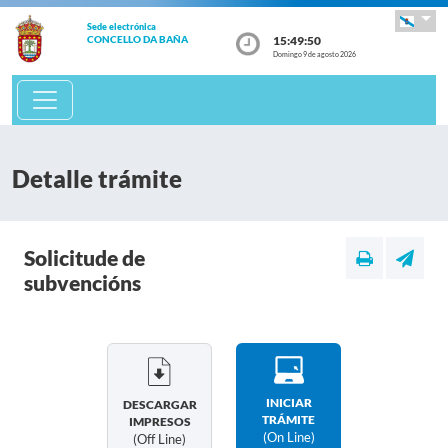
Sede electrónica
15:49:51
CONCELLO DA BAÑA
Domingo 9 de agosto 2026
Detalle trámite
Solicitude de
subvencións
INICIAR
DESCARGAR
TRÁMITE
IMPRESOS
(on Line)
(off Line)