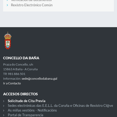
Rexistro Electrónico Común
CONCELLO DA BAÑA
Praza do Concello, s/n
15863 A Baña - A Coruña
Tlf. 981 886 501
Información:
sede@concellodabana.gal
Ir a Contacto
ACCESOS DIRECTOS
Solicitude de Cita Previa
Sedes electrónicas das E.E.L.L. da Coruña e Oficinas de Rexistro Cl@ve
As miñas xestións - Notificacións
Portal de Transparencia